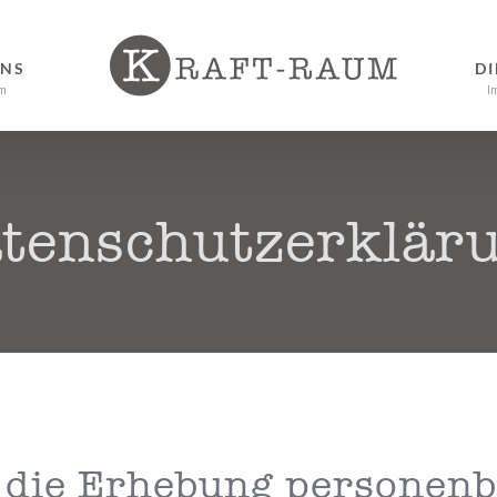
UNS
DI
m
I
tenschutz­erklär
 die Erhebung personen­