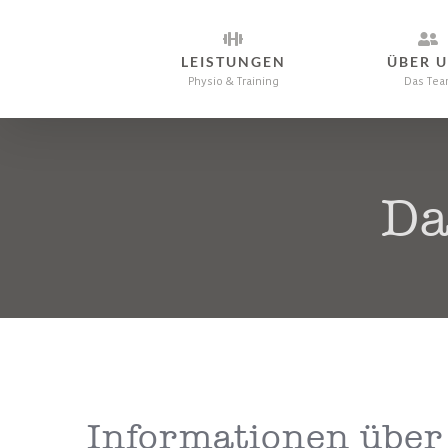
Skip
to
LEISTUNGEN
ÜBER 
content
Physio & Training
Das Tea
Da
Informationen über