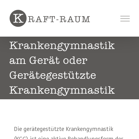
Skip
to
content
Krankengymnastik
am Gerät oder
Gerätegestützte
Krankengymnastik
Die gerätegestützte Krankengymnastik
(KGG) ist eine aktive Behandlungsform der