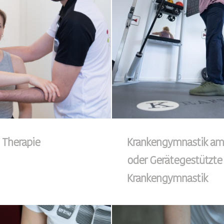
 Therapie
Krankengymnastik am
oder Gerätegestützte
Krankengymnastik