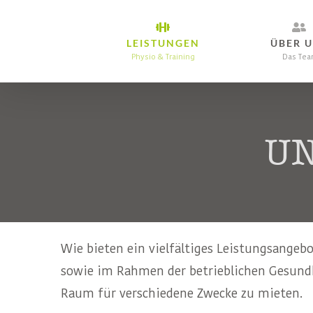
Skip
to
LEISTUNGEN
ÜBER 
content
Physio & Training
Das Tea
UN
Wie bieten ein vielfältiges Leistungsangeb
sowie im Rahmen der betrieblichen Gesundhe
Raum für verschiedene Zwecke zu mieten.