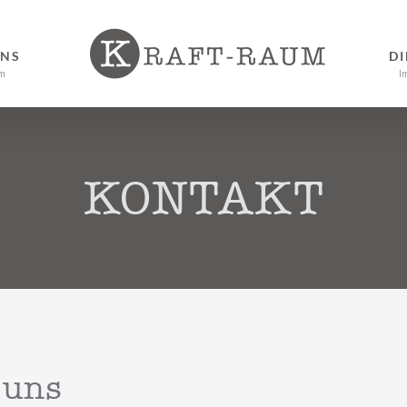
UNS
DI
m
I
KONTAKT
 uns