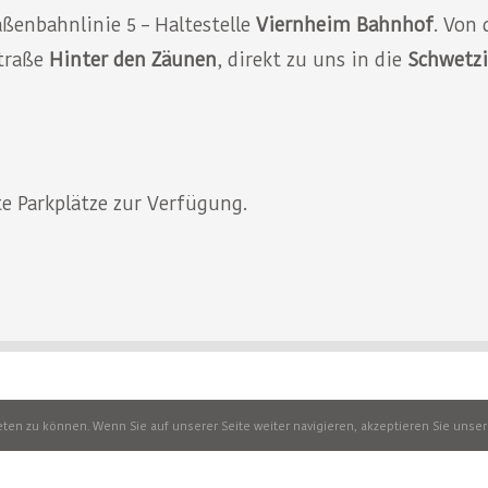
aßenbahnlinie 5 – Haltestelle
Viernheim Bahnhof
. Von 
Straße
Hinter den Zäunen
, direkt zu uns in die
Schwetzi
e Parkplätze zur Verfügung.
© COPYRIGHT 2019 -
2026 KRAFT-RAUM PHYSIOTHERAPIE
IMPRESSUM
|
DATENSCHUTZ
en zu können. Wenn Sie auf unserer Seite weiter navigieren, akzeptieren Sie unse