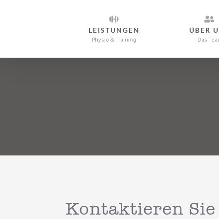
Skip
to
LEISTUNGEN
ÜBER 
content
Physio & Training
Das Tea
Kontaktieren Sie