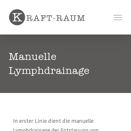
Skip
to
content
Manuelle
Lymphdrainage
In erster Linie dient die manuelle
Lymphdrainage der Entstauung von