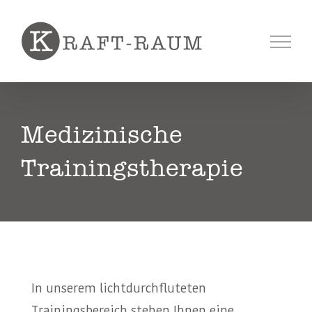
Skip
to
content
Medizinische
Trainingstherapie
In unserem lichtdurchfluteten
Trainingsbereich stehen Ihnen eine